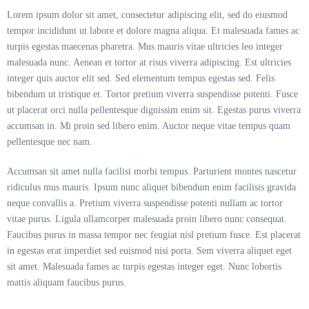
Lorem ipsum dolor sit amet, consectetur adipiscing elit, sed do eiusmod
tempor incididunt ut labore et dolore magna aliqua. Et malesuada fames ac
turpis egestas maecenas pharetra. Mus mauris vitae ultricies leo integer
malesuada nunc. Aenean et tortor at risus viverra adipiscing. Est ultricies
integer quis auctor elit sed. Sed elementum tempus egestas sed. Felis
bibendum ut tristique et. Tortor pretium viverra suspendisse potenti. Fusce
ut placerat orci nulla pellentesque dignissim enim sit. Egestas purus viverra
accumsan in. Mi proin sed libero enim. Auctor neque vitae tempus quam
pellentesque nec nam.
Accumsan sit amet nulla facilisi morbi tempus. Parturient montes nascetur
ridiculus mus mauris. Ipsum nunc aliquet bibendum enim facilisis gravida
neque convallis a. Pretium viverra suspendisse potenti nullam ac tortor
vitae purus. Ligula ullamcorper malesuada proin libero nunc consequat.
Faucibus purus in massa tempor nec feugiat nisl pretium fusce. Est placerat
in egestas erat imperdiet sed euismod nisi porta. Sem viverra aliquet eget
sit amet. Malesuada fames ac turpis egestas integer eget. Nunc lobortis
mattis aliquam faucibus purus.